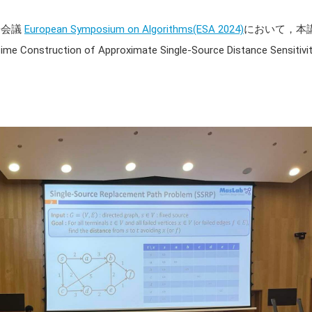
際会議
European Symposium on Algorithms(ESA 2024)
において，本
truction of Approximate Single-Source Distance Sensitivi