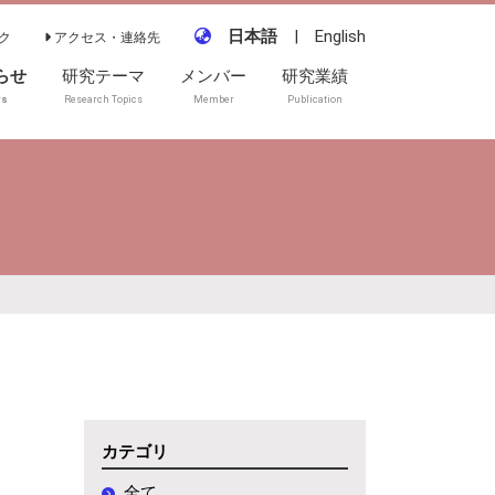
日本語
|
English
ク
アクセス・連絡先
らせ
研究テーマ
メンバー
研究業績
ws
Research Topics
Member
Publication
論文誌
国際会議
国内会議・研究会
受賞
その他
カテゴリ
全て